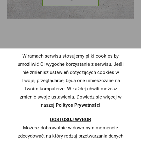
W ramach serwisu stosujemy pliki cookies by
umożliwić Ci wygodne korzystanie z serwisu. Jeśli
nie zmienisz ustawień dotyczących cookies w
Twojej przeglądarce, będą one umieszczane na
PRACUJ Z
Twoim komputerze. W każdej chwili możesz
O NAS
KONTAKT
NAMI
zmienić swoje ustawienia. Dowiedz się więcej w
naszej
Polityce Prywatności
Korzyści
Sklep
Dane
DOSTOSUJ WYBÓR
kontaktowe
Możesz dobrowolnie w dowolnym momencie
Wartości
zdecydować, na który rodzaj przetwarzania danych
Magazyn
Ochrona