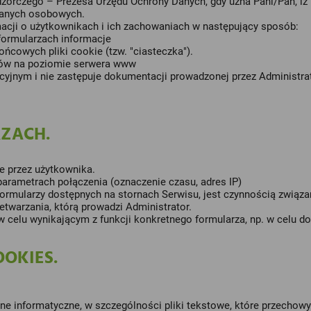
dzorczego – Prezesa Urzędu Ochrony Danych, gdy uzna Pani/Pan, iż
danych osobowych.
macji o użytkownikach i ich zachowaniach w następujący sposób:
ormularzach informacje
ńcowych pliki cookie (tzw. "ciasteczka").
gów na poziomie serwera www
cyjnym i nie zastępuje dokumentacji prowadzonej przez Administra
RZACH.
e przez użytkownika.
arametrach połączenia (oznaczenie czasu, adres IP)
ormularzy dostępnych na stornach Serwisu, jest czynnością związa
twarzania, którą prowadzi Administrator.
 celu wynikającym z funkcji konkretnego formularza, np. w celu d
OOKIES.
 dane informatyczne, w szczególności pliki tekstowe, które przec