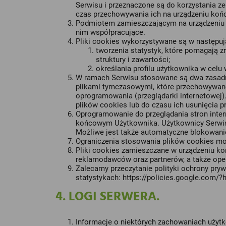
Serwisu i przeznaczone są do korzystania ze 
czas przechowywania ich na urządzeniu koń
Podmiotem zamieszczającym na urządzeniu k
nim współpracujące.
Pliki cookies wykorzystywane są w następuj
tworzenia statystyk, które pomagają z
struktury i zawartości;
określania profilu użytkownika w cel
W ramach Serwisu stosowane są dwa zasadnicz
plikami tymczasowymi, które przechowywane
oprogramowania (przeglądarki internetowej)
plików cookies lub do czasu ich usunięcia p
Oprogramowanie do przeglądania stron inte
końcowym Użytkownika. Użytkownicy Serwisu
Możliwe jest także automatyczne blokowanie
Ograniczenia stosowania plików cookies mog
Pliki cookies zamieszczane w urządzeniu k
reklamodawców oraz partnerów, a także oper
Zalecamy przeczytanie polityki ochrony pryw
statystykach:
https://policies.google.com/?
4. LOGI SERWERA.
Informacje o niektórych zachowaniach użyt