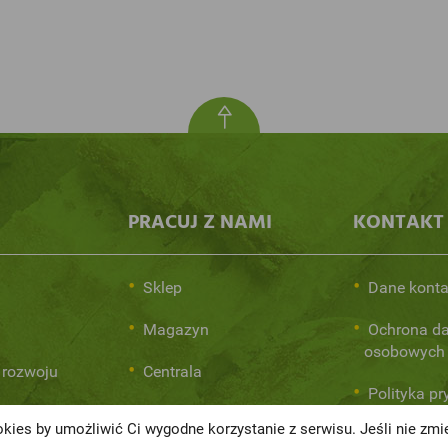
PRACUJ Z NAMI
KONTAKT
Sklep
Dane kont
Magazyn
Ochrona d
osobowych
 rozwoju
Centrala
Polityka p
kies by umożliwić Ci wygodne korzystanie z serwisu. Jeśli nie zm
Regulamin 