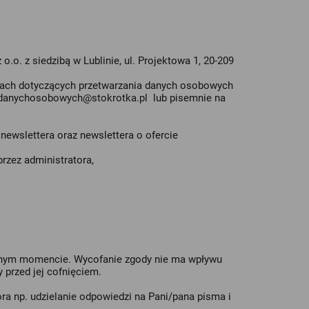
 o.o. z siedzibą w Lublinie, ul. Projektowa 1, 20-209
awach dotyczących przetwarzania danych osobowych
rdanychosobowych@stokrotka.pl
lub pisemnie na
 newslettera oraz newslettera o ofercie
zez administratora,
olnym momencie. Wycofanie zgody nie ma wpływu
przed jej cofnięciem.
a np. udzielanie odpowiedzi na Pani/pana pisma i