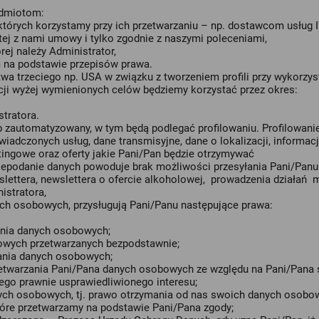
odmiotom:
órych korzystamy przy ich przetwarzaniu – np. dostawcom usług 
ej z nami umowy i tylko zgodnie z naszymi poleceniami,
ej należy Administrator,
na podstawie przepisów prawa.
 trzeciego np. USA w związku z tworzeniem profili przy wykorzyst
ji wyżej wymienionych celów będziemy korzystać przez okres:
tratora.
zautomatyzowany, w tym będą podlegać profilowaniu. Profilowanie
wiadczonych usług, dane transmisyjne, dane o lokalizacji, informa
ingowe oraz oferty jakie Pani/Pan będzie otrzymywać
epodanie danych powoduje brak możliwości przesyłania Pani/Panu in
wslettera, newslettera o ofercie alkoholowej, prowadzenia działań
stratora,
ch osobowych, przysługują Pani/Panu następujące prawa:
nia danych osobowych;
owych przetwarzanych bezpodstawnie;
ania danych osobowych;
etwarzania Pani/Pana danych osobowych ze względu na Pani/Pana s
go prawnie usprawiedliwionego interesu;
ych osobowych, tj. prawo otrzymania od nas swoich danych osob
które przetwarzamy na podstawie Pani/Pana zgody;