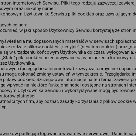
stron internetowych Serwisu. Pliki tego rodzaju zazwyczaj zawieraj
cowym oraz unikalny numer.
ońcowym Użytkownika Serwisu pliki cookies oraz uzyskującym do n
ących celach:
rozumieć, w jaki sposób Użytkownicy Serwisu korzystają ze stron i
u wyświetlania mu dopasowanych materiałów w serwisach społeczno
e rodzaje plików cookies: „sesyjne” (session cookies) oraz „stał
 są w urządzeniu końcowym Użytkownika do czasu wylogowania, op
. „Stałe” pliki cookies przechowywane są w urządzeniu końcowym 
rzez Użytkownika.
rnetowych (przeglądarka internetowa) zazwyczaj domyślnie dopusz
 mogą dokonać zmiany ustawień w tym zakresie. Przeglądarka int
 plików cookies. Szczegółowe informacje na ten temat zawiera po
ą wpłynąć na niektóre funkcjonalności dostępne na stronach inte
ońcowym Użytkownika Serwisu i wykorzystywane mogą być również 
atorów płatności.
atności tych firm, aby poznać zasady korzystania z plików cookie
hl=pL
kowników podlegają logowaniu w warstwie serwerowej. Dane te są 