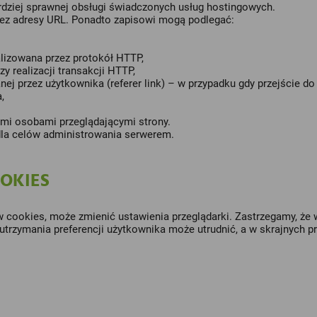
rdziej sprawnej obsługi świadczonych usług hostingowych.
zez adresy URL. Ponadto zapisowi mogą podlegać:
ealizowana przez protokół HTTP,
zy realizacji transakcji HTTP,
ej przez użytkownika (referer link) – w przypadku gdy przejście do
,
mi osobami przeglądającymi strony.
la celów administrowania serwerem.
OOKIES
w cookies, może zmienić ustawienia przeglądarki. Zastrzegamy, że 
 utrzymania preferencji użytkownika może utrudnić, a w skrajnych 