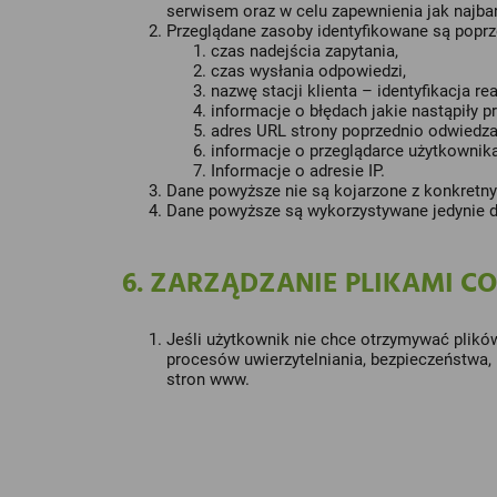
serwisem oraz w celu zapewnienia jak najba
Przeglądane zasoby identyfikowane są popr
czas nadejścia zapytania,
czas wysłania odpowiedzi,
nazwę stacji klienta – identyfikacja r
informacje o błędach jakie nastąpiły pr
adres URL strony poprzednio odwiedzan
informacje o przeglądarce użytkownika
Informacje o adresie IP.
Dane powyższe nie są kojarzone z konkretny
Dane powyższe są wykorzystywane jedynie d
6. ZARZĄDZANIE PLIKAMI C
Jeśli użytkownik nie chce otrzymywać plikó
procesów uwierzytelniania, bezpieczeństwa,
stron www.