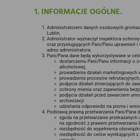
1. INFORMACJE OGÓLNE.
Administratorem danych osobowych gromad
Lublin,
Administrator wyznaczył inspektora ochron
oraz przysługujących Pani/Panu uprawnień i 
adres administratora.
Pani/Pana dane będą wykorzystywane w cela
dostarczeniu Pani/Panu informacji o of
alkoholowej,
prowadzenia działań marketingowych 
prowadzenia procesów rekrutacyjnych,
podjęcia działań zmierzających do za
ochrony mienia oraz zapewnienia bez
podjęcia działań przed zawarciem um
archiwizacji
udzielania odpowiedzi na pisma i wnio
Podstawą prawną przetwarzania Pani/Pana 
zgoda na przetwarzanie przekazanych
na zgodność z prawem przetwarzania P
niezbędność do wypełnienia obowiązku
niezbędność do celów wynikających z 