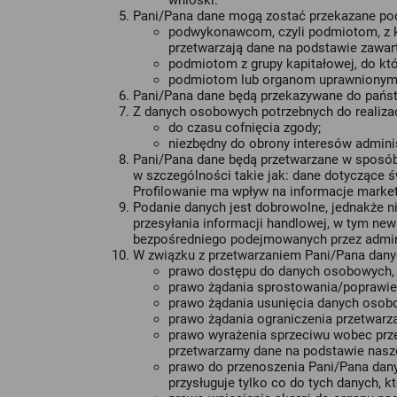
wnioski.
Pani/Pana dane mogą zostać przekazane p
podwykonawcom, czyli podmiotom, z kt
przetwarzają dane na podstawie zawart
podmiotom z grupy kapitałowej, do któr
podmiotom lub organom uprawnionym 
Pani/Pana dane będą przekazywane do państwa
Z danych osobowych potrzebnych do realizac
do czasu cofnięcia zgody;
niezbędny do obrony interesów adminis
Pani/Pana dane będą przetwarzane w sposób 
w szczególności takie jak: dane dotyczące ś
Profilowanie ma wpływ na informacje market
Podanie danych jest dobrowolne, jednakże ni
przesyłania informacji handlowej, w tym ne
bezpośredniego podejmowanych przez admini
W związku z przetwarzaniem Pani/Pana dany
prawo dostępu do danych osobowych,
prawo żądania sprostowania/poprawie
prawo żądania usunięcia danych osob
prawo żądania ograniczenia przetwarz
prawo wyrażenia sprzeciwu wobec prz
przetwarzamy dane na podstawie nasze
prawo do przenoszenia Pani/Pana dan
przysługuje tylko co do tych danych, 