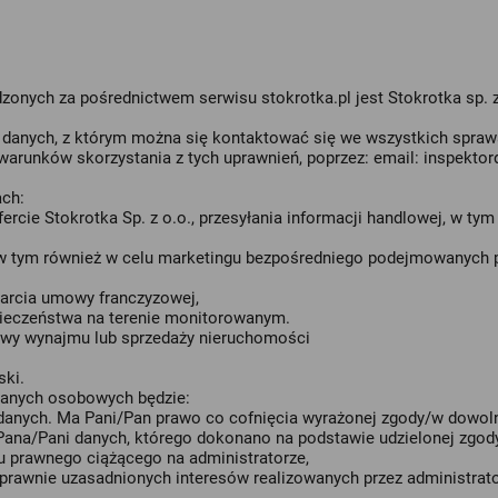
zonych za pośrednictwem serwisu
stokrotka.pl
jest Stokrotka sp. z
y danych, z którym można się kontaktować się we wszystkich spr
warunków skorzystania z tych uprawnień, poprzez: email:
inspekto
ch:
ercie Stokrotka Sp. z o.o., przesyłania informacji handlowej, w tym
w tym również w celu marketingu bezpośredniego podejmowanych pr
warcia umowy franczyzowej,
pieczeństwa na terenie monitorowanym.
owy wynajmu lub sprzedaży nieruchomości
ski.
danych osobowych będzie:
 danych. Ma Pani/Pan prawo co cofnięcia wyrażonej zgody/w dow
ana/Pani danych, którego dokonano na podstawie udzielonej zgody 
 prawnego ciążącego na administratorze,
prawnie uzasadnionych interesów realizowanych przez administrator