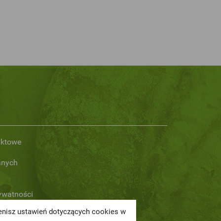
aktowe
anych
rywatności
ienisz ustawień dotyczących cookies w
serwisu