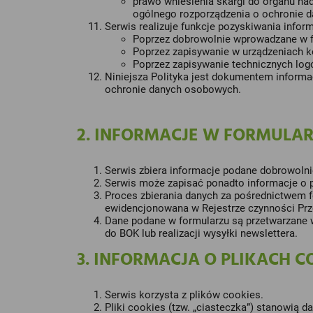
prawo wniesienia skargi do organu na
ogólnego rozporządzenia o ochronie 
Serwis realizuje funkcje pozyskiwania infor
Poprzez dobrowolnie wprowadzane w f
Poprzez zapisywanie w urządzeniach ko
Poprzez zapisywanie technicznych lo
Niniejsza Polityka jest dokumentem informa
ochronie danych osobowych.
2. INFORMACJE W FORMULA
Serwis zbiera informacje podane dobrowolni
Serwis może zapisać ponadto informacje o p
Proces zbierania danych za pośrednictwem f
ewidencjonowana w Rejestrze czynności Prze
Dane podane w formularzu są przetwarzane w
do BOK lub realizacji wysyłki newslettera.
3. INFORMACJA O PLIKACH C
Serwis korzysta z plików cookies.
Pliki cookies (tzw. „ciasteczka”) stanowią