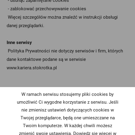
- usunąć zapamiętane cookies
- zablokować przechowywanie cookies
Więcej szczegółów można znaleźć w instrukcji obsługi
danej przeglądarki.
Inne serwisy
Polityka Prywatności nie dotyczy serwisów i firm, których
dane kontaktowe podane są w serwisie
www.kariera.stokrotka.pl
W ramach serwisu stosujemy pliki cookies by
umożliwić Ci wygodne korzystanie z serwisu. Jeśli
nie zmienisz ustawień dotyczących cookies w
Twojej przeglądarce, będą one umieszczane na
PRACUJ Z
Twoim komputerze. W każdej chwili możesz
O NAS
KONTAKT
NAMI
zmienić swoje ustawienia. Dowiedz się więcej w